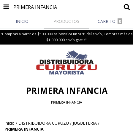
PRIMERA INFANCIA
INICIO
PRODUCTOS
CARRITO
0
"Compras a partir de $500.000 se bonifica un 50% del envío, Compras más de
$1.000.000 envío gratis"
PRIMERA INFANCIA
PRIMERA INFANCIA
Inicio
/
DISTRIBUIDORA CURUZU
/
JUGUETERIA
/
PRIMERA INFANCIA