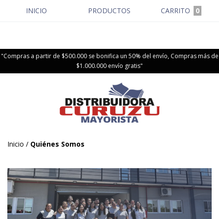
INICIO
PRODUCTOS
CARRITO
0
"Compras a partir de $500.000 se bonifica un 50% del envío, Compras más de
$1.000.000 envío gratis"
Inicio
/
Quiénes Somos