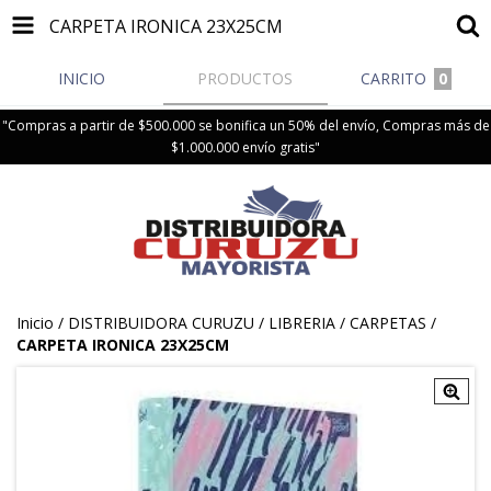
CARPETA IRONICA 23X25CM
INICIO
PRODUCTOS
CARRITO
0
"Compras a partir de $500.000 se bonifica un 50% del envío, Compras más de
$1.000.000 envío gratis"
Inicio
/
DISTRIBUIDORA CURUZU
/
LIBRERIA
/
CARPETAS
/
CARPETA IRONICA 23X25CM